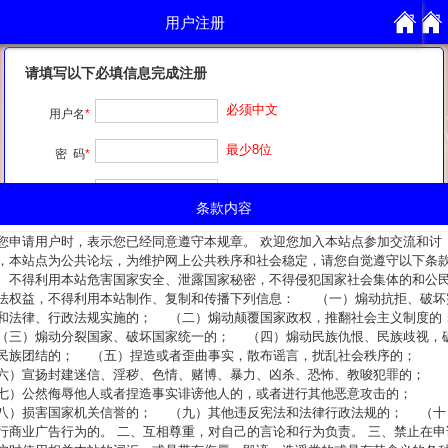
用户注册
用户注册
请填写以下必填信息完成注册
必须中文
用户名
*
最少8位
密 码
*
重复输入
确认密码
*
条款内容
注册原因
*
您申请用户时，表示您已经同意遵守本规章。 欢迎您加入本站点参加交流和讨
，本站点为公共论坛，为维护网上公共秩序和社会稳定，请您自觉遵守以下条
、不得利用本站危害国家安全、泄露国家秘密，不得侵犯国家社会集体的和公
我已阅读并完全同意
条款内容
法权益，不得利用本站制作、复制和传播下列信息： （一）煽动抗拒、破坏
和法律、行政法规实施的； （二）煽动颠覆国家政权，推翻社会主义制度的
三）煽动分裂国家、破坏国家统一的； （四）煽动民族仇恨、民族歧视，
民族团结的； （五）捏造或者歪曲事实，散布谣言，扰乱社会秩序的；
六）宣扬封建迷信、淫秽、色情、赌博、暴力、凶杀、恐怖、教唆犯罪的；
七）公然侮辱他人或者捏造事实诽谤他人的，或者进行其他恶意攻击的；
八）损害国家机关信誉的； （九）其他违反宪法和法律行政法规的； （十
行商业广告行为的。 二、互相尊重，对自己的言论和行为负责。 三、禁止在申